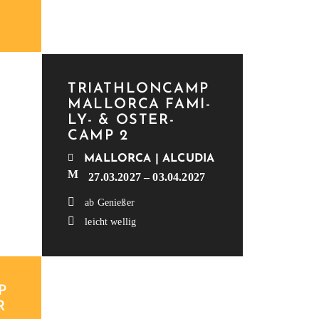
TRI­ATH­LON­CAMP
MAL­LOR­CA FAMI­­
LY- & OSTER­
CAMP 2
MAL­LOR­CA | ALCUDIA
27.03.2027 – 03.04.2027
ab Genießer
leicht wellig
P
R