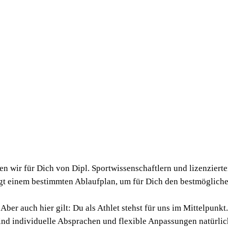
 wir für Dich von Dipl. Sport­wis­sen­schaft­lern und lizen­zier­te
t einem bestimm­ten Ablauf­plan, um für Dich den best­mög­li­chen 
Aber auch hier gilt: Du als Ath­let stehst für uns im Mittelpunkt.
nd indi­vi­du­el­le Abspra­chen und fle­xi­ble Anpas­sun­gen natür­l