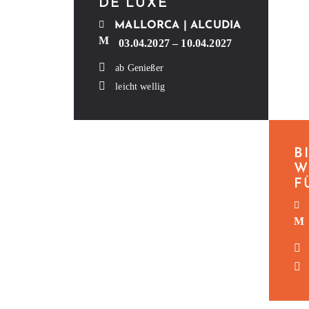
DE LUXE
MAL­LOR­CA | ALCUDIA
03.04.2027 – 10.04.2027
ab Genießer
leicht wellig
B
W
F