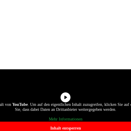
­halt von
You­Tube
. Um auf den eigent­li­chen Inhalt zuzu­grei­fen, kli­cken Sie auf d
Sie, dass dabei Daten an Dritt­an­bie­ter wei­ter­ge­ge­ben werden.
Mehr Infor­ma­tio­nen
Inhalt ent­sper­ren