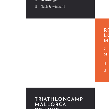
ab Anfänger
flach & windstill
R
L
M
TRI­ATH­LON­CAMP
MAL­LOR­CA