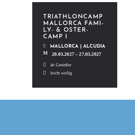
TRI­ATH­LON­CAMP
MAL­LOR­CA FAMI­­
LY- & OSTER­
CAMP 1
MAL­LOR­CA | ALCUDIA
20.03.2027 – 27.03.2027
ab Genießer
leicht wellig