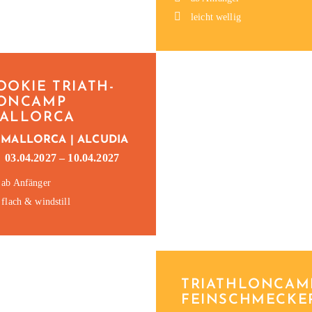
leicht wellig
OO­KIE TRI­ATH­
ON­CAMP
ALLORCA
MAL­LOR­CA | ALCUDIA
03.04.2027 – 10.04.2027
ab Anfänger
flach & windstill
TRI­ATH­LON­CAM
FEINSCHMECKE