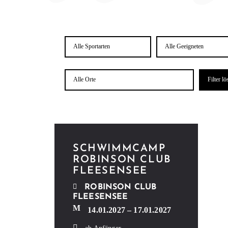
Sport­
Geeig­
ar­
net für
ten
Ort
SCHWIMM­CAMP
ROBIN­SON CLUB
FLEESENSEE
ROBIN­SON CLUB
FLEESENSEE
14.01.2027 – 17.01.2027