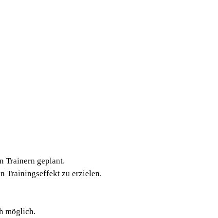
DIA­GNOS­TIK
VIDE­OS
TRAI­NER
KON­TAKT
n Trai­nern geplant.
Trai­nings­ef­fekt zu erzielen.
ich möglich.