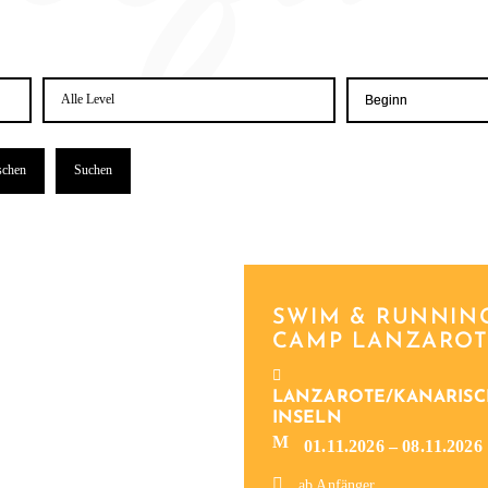
Schwie­
Beginn-
rig­
Datum
keits­
le­
vel
SWIM & RUN­NIN
CAMP LANZAROT
LANZAROTE/KANARISC
INSELN
01.11.2026 – 08.11.2026
ab Anfänger