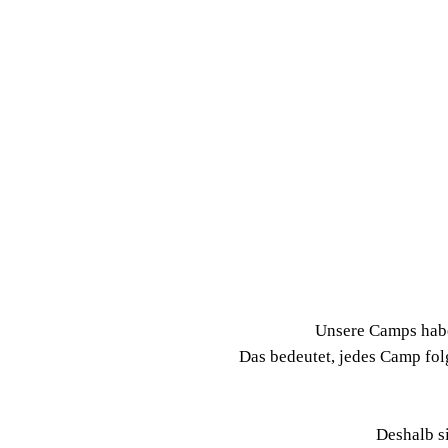
CAMPS
ROO­KIES
COA­CHING
Unse­re Camps haben
Das bedeu­tet, jedes Camp folg
Des­halb si